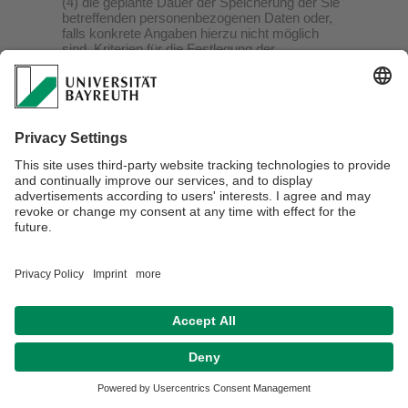
(4) die geplante Dauer der Speicherung der Sie
betreffenden personenbezogenen Daten oder,
falls konkrete Angaben hierzu nicht möglich
sind, Kriterien für die Festlegung der
Speicherdauer;
(5) das Bestehen eines Rechts auf Berichtigung
oder Löschung der Sie betreffenden
personenbezogenen Daten, eines Rechts auf
Einschränkung der Verarbeitung durch den
Verantwortlichen oder eines
Widerspruchsrechts gegen diese Verarbeitung;
(6) das Bestehen eines Beschwerderechts bei
einer Aufsichtsbehörde;
(7) alle verfügbaren Informationen über die
Herkunft der Daten, wenn die
personenbezogenen Daten nicht bei der
betroffenen Person erhoben werden;
(8) das Bestehen einer automatisierten
Entscheidungsfindung einschließlich Profiling
gemäß Art. 22 Abs. 1 und 4 DSGVO und –
zumindest in diesen Fällen – aussagekräftige
Informationen über die involvierte Logik sowie