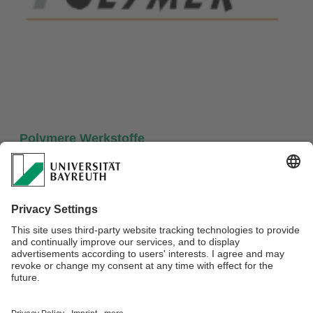
Polymere Werkstoffe
Polymere: Materialien - Verarbeitung -
Eigenschaften
Prof. Dr.-Ing. Volker Altstädt / Prof. Dr.-Ing.
Holger Ruckdäschel
Nähere Informationen finden Sie
hier
Verantwortlich für die Redaktion:
Beate Heinz-Deuerling